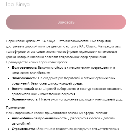
Iba Kimya
Заказать
Порошковые краски от IBA Kimya — это высококачественные покрытия,
доступные в широкой палитре цветов по каталогу RAL Classic. Мы предлагаем
полиэфирные, эпоксидные, эпокси-полиэфирные, акриловые и силиконовые
краски, которые идеально подходят для различных сфер применения.
Преимущества наших порошковых красок:
Долговечность:
Высокая стойкость к механическим повреждениям и
химическим воздействиям.
Экологичность:
Не содержат растворителей и летучих органических
соединений, безопасны для окружающей среды.
Эстетический вид:
Широкий выбор цветов и текстур позволяет создавать
привлекательные и качественные покрытия.
Экономичность:
Низкие эксплуатационные расходы и минимальный уход.
Применение:
Наши порошковые краски применяются в различных сферах, включая:
Автомобильная промышленность:
Для покрытия кузовов и деталей
автомобилей.
Строительство:
Защитные и декоративные покрытия для металлических