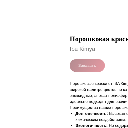
Порошковая краск
Iba Kimya
Заказать
Порошковые краски от IBA Kim
широкой палитре цветов по ка
эпоксидные, эпокси-полиэфир
идеально подходят для разли
Преимущества наших порошко
Долговечность:
Высокая с
химическим воздействиям.
Экологичность:
Не содерж