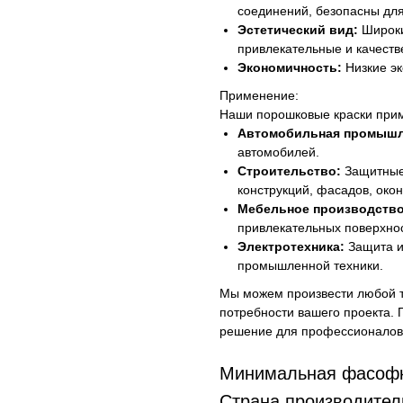
соединений, безопасны дл
Эстетический вид:
Широки
привлекательные и качеств
Экономичность:
Низкие эк
Применение:
Наши порошковые краски прим
Автомобильная промышл
автомобилей.
Строительство:
Защитные 
конструкций, фасадов, око
Мебельное производство
привлекательных поверхно
Электротехника:
Защита и
промышленной техники.
Мы можем произвести любой т
потребности вашего проекта. 
решение для профессионалов, 
Минимальная фасофк
Страна производител