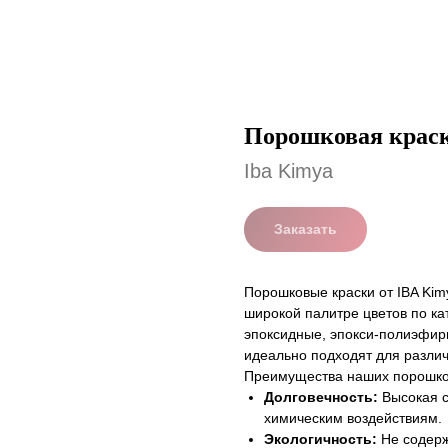
Порошковая краск
Iba Kimya
Заказать
Порошковые краски от IBA Kim
широкой палитре цветов по ка
эпоксидные, эпокси-полиэфир
идеально подходят для разли
Преимущества наших порошко
Долговечность:
Высокая с
химическим воздействиям.
Экологичность:
Не содерж